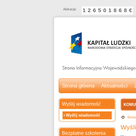
Alokacja:
1
2
6
5
0
1
8
6
8
€
Strona główna
Aktualności
Wyślij wiadomość
KOMU
Wyślij wiadomość
Stron
Wyśl
Bezpłatne szkolenia