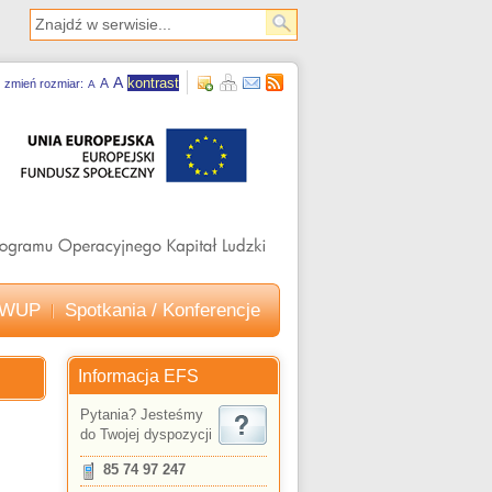
A
kontrast
A
zmień rozmiar:
A
e WUP
Spotkania / Konferencje
Informacja EFS
Pytania? Jesteśmy
do Twojej dyspozycji
85 74 97 247