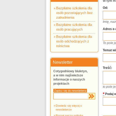
W tym mi
Bezpłatne szkolenia dla
Od:
osób pozostających bez
zatrudnienia
Imię, na
Bezpłatne szkolenia dla
osób pracujących
Adres e-
Bezpłatne szkolenia dla
osób odchodzących z
To pole 
rolnictwa
Temat w
Newsletter
Treść:
Cotygodniowy biuletyn,
a w nim najświeższe
informacje o naszych
projektach
to pole 
Zapisz się do newslettera
*
Podaj w
Dowiedz się więcej o
newsletterze
Poznaj naszą politykę