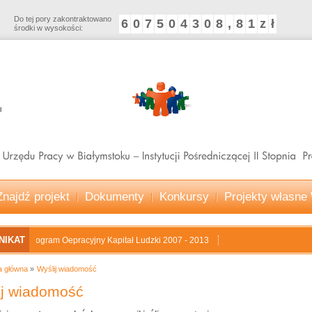
Do tej pory zakontraktowano
6
0
7
5
0
4
3
0
8
,
8
1
z
ł
środki w wysokości:
Znajdź projekt
Dokumenty
Konkursy
Projekty własn
NIKAT
Program Oepracyjny Kapitał Ludzki 2007 - 2013
a główna
Wyślij wiadomość
ij wiadomość