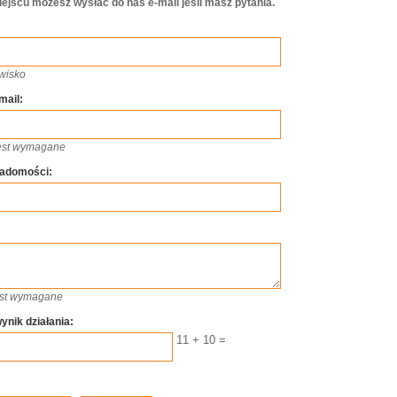
ejscu możesz wysłać do nas e-mail jeśli masz pytania.
zwisko
mail:
jest wymagane
iadomości:
jest wymagane
ynik działania:
11 + 10 =