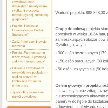
zawodowa osób
dotkniętych negatywnymi
skutkami procesów
Wartość projektu: 888 868,00 z
restrukturyzacji podlaskiej
gospodarki"
Projekt "Podlaskie
Grupę docelową
projektu sta
Obserwatorium Polityki
dorosłych w wieku 18-64 lata, 
Społecznej"
zamieszkujących obszar powi
Załóż firmę spełnij swoje
Cywilnego, w tym:
marzenia
Projekt „Partnerstwo na
• 300 osób bezrobotnych (170 
rzecz rozwoju i promocji
• 150 osób pracujących (80 ko
zielonych miejsc pracy”
Edukacja zawodowa w
• 50 osób uczących się (50 kob
województwie podlaskim -
analiza potrzeb w
kontekście zmian na
Celem głównym projektu
jest
rynku pracy
ustawicznym oraz zdiagnozowa
Język obcy szansą na
nieuczestniczących aktywnie 
rozwój zawodowy
bariery w dostępie do kształc
odpowiedniej oferty edukacyjne