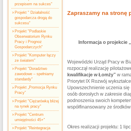
przepisem na sukces"
Zapraszamy na stronę 
Projekt " Działalność
gospodarcza drogą do
sukcesu"
Projekt "Podlaskie
Obserwatorium Rynku
Pracy i Prognoz
Informacja o projekcie
Gospodarczych"
Projekt "Komputer łączy
ze światem"
Wojewódzki Urząd Pracy w Biał
rozpoczął realizację pilotażow
Projekt "Doradztwo
zawodowe – spełniamy
kwalifikacje w Łomży”
w rama
standardy"
Priorytet IX Rozwój wykształce
Upowszechnienie uczenia się d
Projekt „Promocja Rynku
Pracy”
osób dorosłych w zakresie dia
podnoszenia swoich kompetencj
Projekt "Ciężarówką bliżej
na rynek pracy"
współfinansowany ze środków
Projekt "Centrum
umiejętności 45+"
Okres realizacji projektu: 1 lip
Projekt "Reintegracja