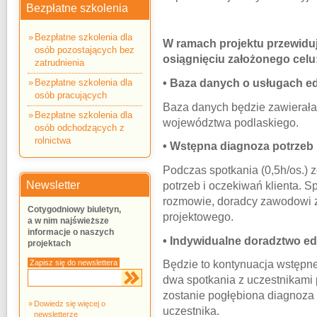
Bezpłatne szkolenia
Bezpłatne szkolenia dla
W ramach projektu przewiduj
osób pozostających bez
osiągnięciu założonego celu
zatrudnienia
Bezpłatne szkolenia dla
• Baza danych o usługach e
osób pracujących
Baza danych będzie zawierała 
Bezpłatne szkolenia dla
województwa podlaskiego.
osób odchodzących z
rolnictwa
• Wstępna diagnoza potrzeb 
Podczas spotkania (0,5h/os.)
Newsletter
potrzeb i oczekiwań klienta. 
rozmowie, doradcy zawodowi z
Cotygodniowy biuletyn,
projektowego.
a w nim najświeższe
informacje o naszych
• Indywidualne doradztwo e
projektach
Zapisz się do newslettera
Będzie to kontynuacja wstęp
dwa spotkania z uczestnikami 
zostanie pogłębiona diagnoza 
Dowiedz się więcej o
uczestnika.
newsletterze