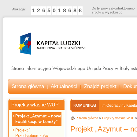
Do tej pory zakontraktowano
Alokacja:
1
2
6
5
0
1
8
6
8
€
środki w wysokości:
Strona główna
Aktualności
Znajdź projekt
Doku
Projekty własne WUP
KOMUNIKAT
Program Oepracyjny Kapitał Ludz
Projekt „Azymut – nowe
Strona główna
Projekty własne WUP
kwalifikacje w Łomży”
Projekt „Azymut – n
Projekt "
Przedsiębiorczość