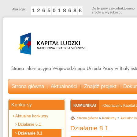
Do tej pory zakontraktowano
Alokacja:
1
2
6
5
0
1
8
6
8
€
środki w wysokości:
Strona główna
Aktualności
Znajdź projekt
Doku
Konkursy
KOMUNIKAT
Program Oepracyjny Kapitał Ludz
Aktualne konkursy
Strona główna
Konkursy
Aktualne k
Działanie 6.1
Działanie 8.1
Działanie 8.1