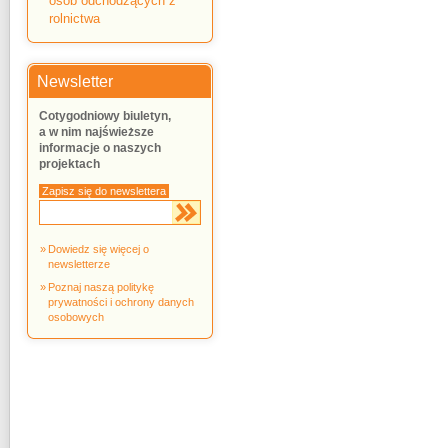
osób odchodzących z
rolnictwa
Newsletter
Cotygodniowy biuletyn,
a w nim najświeższe
informacje o naszych
projektach
Zapisz się do newslettera
Dowiedz się więcej o
newsletterze
Poznaj naszą politykę
prywatności i ochrony danych
osobowych