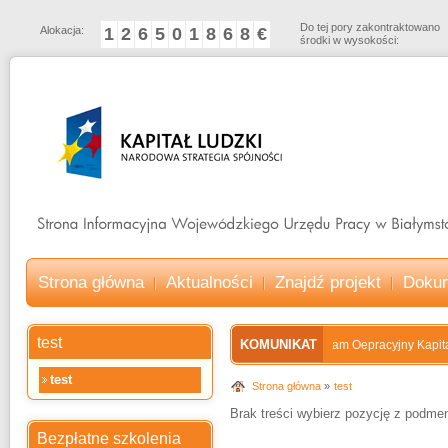
Do tej pory zakontraktowano
Alokacja:
1
2
6
5
0
1
8
6
8
€
środki w wysokości:
Strona główna
Aktualności
Znajdź projekt
Doku
test
KOMUNIKAT
Program Oepracyjny Kapitał Lu
test
Strona główna
test
Brak treści wybierz pozycję z podme
Bezpłatne szkolenia