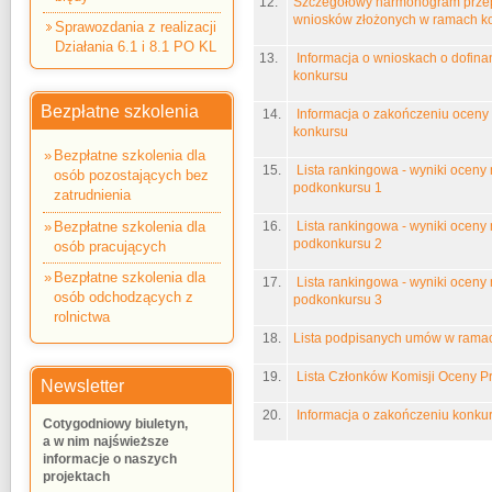
12.
Szczegółowy harmonogram przep
wniosków złożonych w ramach k
Sprawozdania z realizacji
Działania 6.1 i 8.1 PO KL
13.
Informacja o wnioskach o dofin
konkursu
Bezpłatne szkolenia
14.
Informacja o zakończeniu oceny
konkursu
Bezpłatne szkolenia dla
15.
Lista rankingowa - wyniki ocen
osób pozostających bez
podkonkursu 1
zatrudnienia
16.
Lista rankingowa - wyniki ocen
Bezpłatne szkolenia dla
podkonkursu 2
osób pracujących
Bezpłatne szkolenia dla
17.
Lista rankingowa - wyniki ocen
osób odchodzących z
podkonkursu 3
rolnictwa
18.
Lista podpisanych umów w rama
19.
Lista Członków Komisji Oceny P
Newsletter
20.
Informacja o zakończeniu konku
Cotygodniowy biuletyn,
a w nim najświeższe
informacje o naszych
projektach