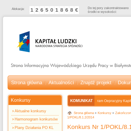
Do tej pory zakontraktowano
Alokacja:
1
2
6
5
0
1
8
6
8
€
środki w wysokości:
Strona główna
Aktualności
Znajdź projekt
Doku
Konkursy
KOMUNIKAT
Program Oepracyjny Kapitał L
Aktualne konkursy
Strona główna
Konkursy
Zakończon
1/POKL/8.1.2/2014
Harmonogram konkursów
Konkurs Nr 1/POKL/8.
Plany Działania PO KL