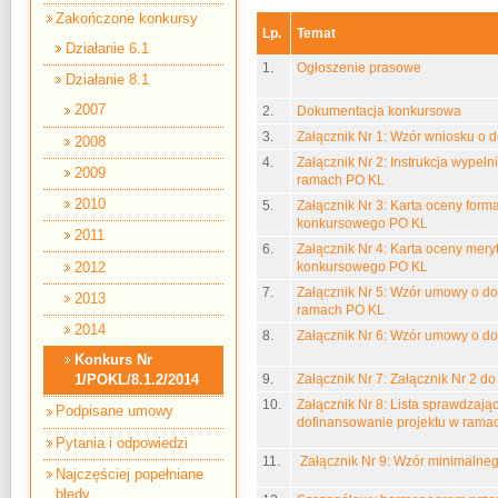
Zakończone konkursy
Lp.
Temat
Działanie 6.1
1.
Ogłoszenie prasowe
Działanie 8.1
2007
2.
Dokumentacja konkursowa
3.
Załącznik Nr 1: Wzór wniosku o 
2008
4.
Załącznik Nr 2: Instrukcja wypeł
2009
ramach PO KL
2010
5.
Załącznik Nr 3: Karta oceny form
konkursowego PO KL
2011
6.
Załącznik Nr 4: Karta oceny mery
2012
konkursowego PO KL
7.
Załącznik Nr 5: Wzór umowy o do
2013
ramach PO KL
2014
8.
Załącznik Nr 6: Wzór umowy o do
Konkurs Nr
9.
Załącznik Nr 7: Załącznik Nr 2 do
1/POKL/8.1.2/2014
10.
Załącznik Nr 8: Lista sprawdzaj
Podpisane umowy
dofinansowanie projektu w ram
Pytania i odpowiedzi
11.
Załącznik Nr 9: Wzór minimalne
Najczęściej popełniane
błędy