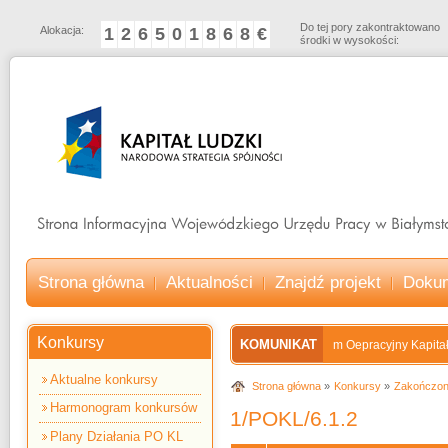
Do tej pory zakontraktowano
Alokacja:
1
2
6
5
0
1
8
6
8
€
środki w wysokości:
Strona główna
Aktualności
Znajdź projekt
Doku
Konkursy
KOMUNIKAT
Program Oepracyjny Kapitał Lud
Aktualne konkursy
Strona główna
Konkursy
Zakończon
Harmonogram konkursów
1/POKL/6.1.2
Plany Działania PO KL