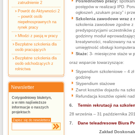
Pośrednictwo pracy:
spotkani
zatrudnienie 2
postępów w realizacji IPD. Po
Powrót do Aktywności 2
ogłoszeń „szukam pracy” i prze
– powrót osób
Szkolenia zawodowe wraz z 
niepełnosprawnych na
szkolenia zawodowe zgodne z p
rynek pracy
predyspozycjami uczestników p
godzinny moduł wprowadzający
Młodzi z pasją w pracy
kreatywności, realizowany na w
Bezpłatne szkolenia dla
umiejętność obsługi komputera
osób pracujących
Staże:
3- miesięczne staże w p
Bezpłatne szkolenia dla
oraz wsparcie towarzyszące:
osób odchodzących z
rolnictwa
Stypendium szkoleniowe – 4 zł 
godzinę
Stypendium stażowe
Newsletter
Zwrot kosztów dojazdu na szko
Refundacja kosztów opieki nad
Cotygodniowy biuletyn,
a w nim najświeższe
6.
Termin rekrutacji na szkolen
informacje o naszych
projektach
28 września – 31 października 201
Zapisz się do newslettera
7.
Dane teleadresowe Biura Pr
Zakład Doskonal