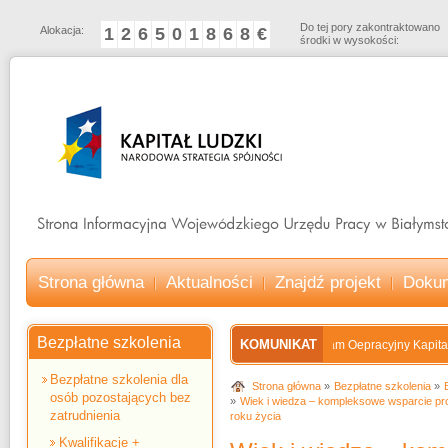
Do tej pory zakontraktowano
Alokacja:
1
2
6
5
0
1
8
6
8
€
środki w wysokości:
Strona główna
Aktualności
Znajdź projekt
Doku
Bezpłatne szkolenia
KOMUNIKAT
Program Oepracyjny Kapitał Lu
Bezpłatne szkolenia dla
Strona główna
Bezpłatne szkolenia
osób pozostających bez
Wiek i wiedza – kompleksowe wsparcie pr
zatrudnienia
roku życia
Kwalifikacje +