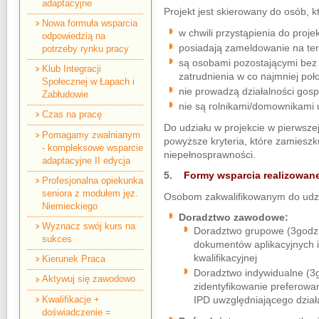
adaptacyjne
Projekt jest skierowany do osób, k
Nowa formuła wsparcia
w chwili przystąpienia do proje
odpowiedzią na
posiadają zameldowanie na ter
potrzeby rynku pracy
są osobami pozostającymi bez 
Klub Integracji
zatrudnienia w co najmniej poł
Społecznej w Łapach i
nie prowadzą działalności gosp
Zabłudowie
nie są rolnikami/domownikami
Czas na pracę
Do udziału w projekcie w pierwsze
Pomagamy zwalnianym
powyższe kryteria, które zamieszku
- kompleksowe wsparcie
niepełnosprawności.
adaptacyjne II edycja
5.
Formy wsparcia realizowane
Profesjonalna opiekunka
seniora z modułem jęz.
Osobom zakwalifikowanym do udzia
Niemieckiego
Doradztwo zawodowe:
Wyznacz swój kurs na
Doradztwo grupowe (3godz.)
sukces
dokumentów aplikacyjnych i
kwalifikacyjnej
Kierunek Praca
Doradztwo indywidualne (3g
Aktywuj się zawodowo
zidentyfikowanie preferowa
Kwalifikacje +
IPD uwzględniającego dział
doświadczenie =