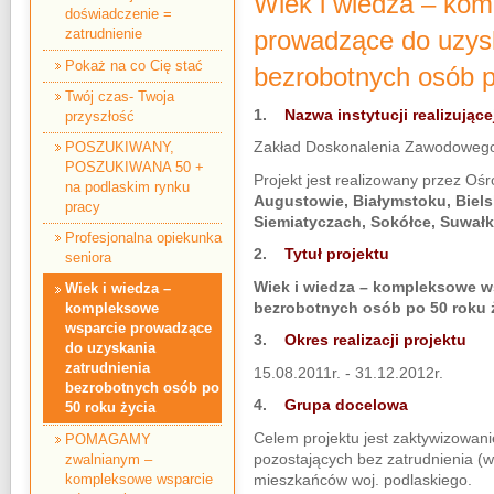
Wiek i wiedza – ko
doświadczenie =
prowadzące do uzysk
zatrudnienie
Pokaż na co Cię stać
bezrobotnych osób p
Twój czas- Twoja
1.
Nazwa instytucji realizujące
przyszłość
Zakład Doskonalenia Zawodowego
POSZUKIWANY,
POSZUKIWANA 50 +
Projekt jest realizowany przez O
na podlaskim rynku
Augustowie, Białymstoku, Biels
pracy
Siemiatyczach, Sokółce, Suwałk
Profesjonalna opiekunka
2.
Tytuł projektu
seniora
Wiek i wiedza – kompleksowe w
Wiek i wiedza –
bezrobotnych osób po 50 roku 
kompleksowe
wsparcie prowadzące
3.
Okres realizacji projektu
do uzyskania
zatrudnienia
15.08.2011r. - 31.12.2012r.
bezrobotnych osób po
4.
Grupa docelowa
50 roku życia
Celem projektu jest zaktywizowani
POMAGAMY
pozostających bez zatrudnienia (w
zwalnianym –
kompleksowe wsparcie
mieszkańców woj. podlaskiego.