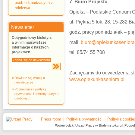
7. Biuro Projektu
osób odchodzących z
rolnictwa
Opieka – Podlaskie Centrum 
ul. Piękna 5 lok. 28, 15-282 Bi
Newsletter
godz. pracy poniedziałek – pią
Cotygodniowy biuletyn,
mail:
biuro@opiekunkaseniora.
a w nim najświeższe
informacje o naszych
tel. 85/74 55 708
projektach
Zapisz się do newslettera
Zachęcamy do odwiedzenia stro
Dowiedz się więcej o
www.opiekunkaseniora.pl
newsletterze
Poznaj naszą politykę
prywatności i ochrony danych
osobowych
Press room
Polityka prywatności
Polityka cookie
Wojewódzki Urząd Pracy w Białymstoku ul. Pogodna 2