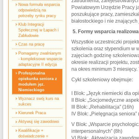
zatrudnienia, zarejestrowany
Nowa formuła wsparcia
Powiatowym Urzędzie Pracy ja
odpowiedzią na
poszukujące pracy, zamieszkał
potrzeby rynku pracy
białostockiego i nie znających
Klub Integracji
Społecznej w Łapach i
5. Formy wsparcia realizowa
Zabłudowie
Wszystkie uczestniczki projekt
Czas na pracę
szkolenia oraz stypendium w w
Pomagamy zwalnianym
zajęciach godzinę szkoleniow
- kompleksowe wsparcie
okresie realizacji projektu, zo
adaptacyjne II edycja
na okres minimum 3 miesięcy.
Profesjonalna
opiekunka seniora z
Cykl szkoleniowy obejmuje:
modułem jęz.
Niemieckiego
I Blok: „Język niemiecki dla op
Wyznacz swój kurs na
II Blok: „Socjomedyczne aspek
sukces
III Blok: „Rehabilitacja” (16h)
Kierunek Praca
IV Blok: „Pielęgnacja seniora” 
Aktywuj się zawodowo
V Blok: „Wsparcie psychologicz
Kwalifikacje +
interpersonalnych” (8h)
doświadczenie =
VI Blok: „Aktywizacja zawodow