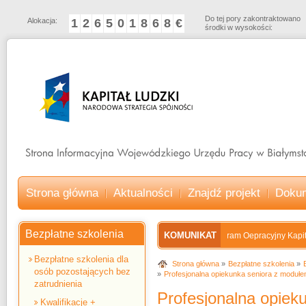
Do tej pory zakontraktowano
Alokacja:
1
2
6
5
0
1
8
6
8
€
środki w wysokości:
Strona główna
Aktualności
Znajdź projekt
Doku
Bezpłatne szkolenia
KOMUNIKAT
Program Oepracyjny Kapitał Lu
Bezpłatne szkolenia dla
Strona główna
Bezpłatne szkolenia
osób pozostających bez
Profesjonalna opiekunka seniora z modułe
zatrudnienia
Profesjonalna opiek
Kwalifikacje +