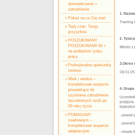
doświadczenie =
zatrudnienie
1. Nazwa 
Pokaż na co Cię stać
Training
Twój czas- Twoja
przyszłość
2. Tytuł 
POSZUKIWANY,
POSZUKIWANA 50 +
Młodzi z 
na podlaskim rynku
pracy
3.Okres r
Profesjonalna opiekunka
seniora
Od 01.05.
Wiek i wiedza –
kompleksowe wsparcie
4. Grupa
prowadzące do
uzyskania zatrudnienia
Uczestnik
bezrobotnych osób po
podjęcia 
50 roku życia
białostoc
POMAGAMY
- powiat 
zwalnianym –
- powiat 
kompleksowe wsparcie
adaptacyjne
- miasto 