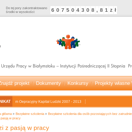
Do tej pory zakontraktowano
6
0
7
5
0
4
3
0
8
,
8
1
z
ł
środki w wysokości:
Znajdź projekt
Dokumenty
Konkursy
Projekty własn
NIKAT
gram Oepracyjny Kapitał Ludzki 2007 - 2013
a główna
Bezpłatne szkolenia
Bezpłatne szkolenia dla osób pozostających bez zatrudnie
 pasją w pracy
i z pasją w pracy