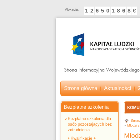
Alokacja:
1
2
6
5
0
1
8
6
8
€
Strona główna
Aktualności
Bezpłatne szkolenia
KOMU
Pro
Bezpłatne szkolenia dla
Stron
osób pozostających bez
Młodzi z
zatrudnienia
Młodz
Kwalifikacje +