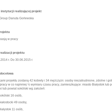
instytucji realizującej projekt
 Group Danuta Gorlewska
projektu
pasją w pracy
ealizacji projektu
2014 r. Do 30.06.2015 r.
 docelowa
ami projektu zostaną 42 kobiety i 34 mężczyzn: osoby niezatrudnione, zdolne i go
pracy w co najmniej ½ wymiaru czasu pracy, zamieszkujące: miasto Białystok lub p
ki lub powiat sokólski wg założeń:
sokólski 16 osób,
białostocki 49 osoby,
Białystok 11 osób,