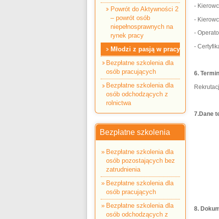
- Kiero
Powrót do Aktywności 2
– powrót osób
- Kierow
niepełnosprawnych na
- Operat
rynek pracy
- Certyfi
Młodzi z pasją w pracy
Bezpłatne szkolenia dla
osób pracujących
6. Termin
Bezpłatne szkolenia dla
Rekrutac
osób odchodzących z
rolnictwa
7.Dane t
Bezpłatne szkolenia
Bezpłatne szkolenia dla
osób pozostających bez
zatrudnienia
Bezpłatne szkolenia dla
osób pracujących
Bezpłatne szkolenia dla
8.
Dokum
osób odchodzących z