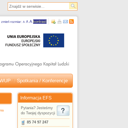
A
kontrast
A
zmień rozmiar:
A
e WUP
Spotkania / Konferencje
Informacja EFS
Pytania? Jesteśmy
nia
do Twojej dyspozycji
85 74 97 247