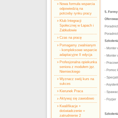
Nowa formuła wsparcia
odpowiedzią na
5. Formy
potrzeby rynku pracy
Oferowan
Klub Integracji
Społecznej w Łapach i
Poradnic
Zabłudowie
Poradnic
Czas na pracę
Szkolen
Pomagamy zwalnianym
- Monter
- kompleksowe wsparcie
adaptacyjne II edycja
- Monter 
Profesjonalna opiekunka
- Pracow
seniora z modułem jęz.
- Pomoc 
Niemieckiego
- Specjal
Wyznacz swój kurs na
sukces
- Asyste
Kierunek Praca
- Spawac
Aktywuj się zawodowo
- Fryzjer
Kwalifikacje +
doświadczenie =
Szkoleni
zatrudnienie 2