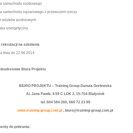
wca samochodu osobowego
ca samochodu ciężarowego z przewozem rzeczy
or wózków jezdniowych
kator energetyczny
 rekrutacji na szkolenia
ja trwa do 22.06.2014
eleadresowe Biura Projektu
BIURO PROJEKTU – Training Group Danuta Gorlewska
Al. Jana Pawła II 59 C LOK 2, 15-704 Białystok
tel. 604 584 260, 660 72 23 99
www.training-group.com.pl
, biuro@training-group.com.pl
enty do pobrania: