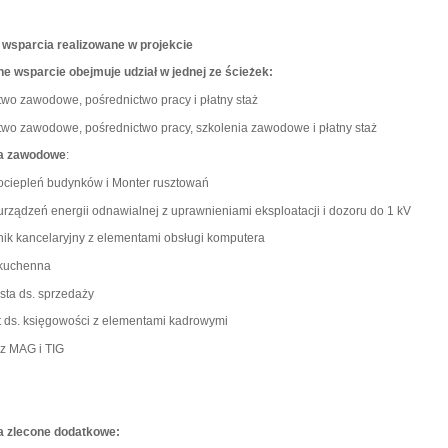
 wsparcia realizowane w projekcie
e wsparcie obejmuje udział w jednej ze ścieżek:
two zawodowe, pośrednictwo pracy i płatny staż
two zawodowe, pośrednictwo pracy, szkolenia zawodowe i płatny staż
ia zawodowe
:
 ociepleń budynków i Monter rusztowań
urządzeń energii odnawialnej z uprawnieniami eksploatacji i dozoru do 1 kV
nik kancelaryjny z elementami obsługi komputera
kuchenna
ista ds. sprzedaży
nt ds. księgowości z elementami kadrowymi
z MAG i TIG
a zlecone dodatkowe: