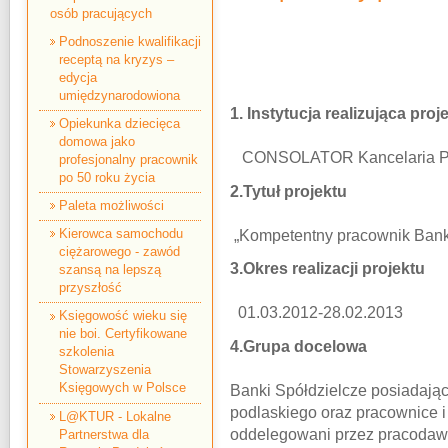
osób pracujących
Podnoszenie kwalifikacji
receptą na kryzys –
edycja
umiędzynarodowiona
1. Instytucja realizująca proj
Opiekunka dziecięca
domowa jako
CONSOLATOR Kancelaria P
profesjonalny pracownik
po 50 roku życia
2.Tytuł projektu
Paleta możliwości
Kierowca samochodu
„Kompetentny pracownik Bank
ciężarowego - zawód
3.Okres realizacji projektu
szansą na lepszą
przyszłość
01.03.2012-28.02.2013
Księgowość wieku się
nie boi. Certyfikowane
4.Grupa docelowa
szkolenia
Stowarzyszenia
Księgowych w Polsce
Banki Spółdzielcze posiadają
podlaskiego oraz pracownice i
L@KTUR - Lokalne
oddelegowani przez pracodawc
Partnerstwa dla