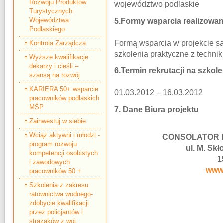
Rozwoju Produktów
województwo podlaskie
Turystycznych
Województwa
5.Formy wsparcia realizowan
Podlaskiego
Formą wsparcia w projekcie są
Kontrola Zarządcza
szkolenia praktyczne z technik
Wyższe kwalifikacje
dekarzy i cieśli –
6.Termin rekrutacji na szkole
szansą na rozwój
KARIERA 50+ wsparcie
01.03.2012 – 16.03.2012
pracowników podlaskich
MŚP
7. Dane Biura projektu
Zainwestuj w siebie
Wciąż aktywni i młodzi -
CONSOLATOR Ka
program rozwoju
ul. M. Skł
kompetencji osobistych
1
i zawodowych
www.
pracowników 50 +
Szkolenia z zakresu
ratownictwa wodnego-
zdobycie kwalifikacji
przez policjantów i
strażaków z woj.