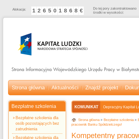
Do tej pory zakontraktowano
Alokacja:
1
2
6
5
0
1
8
6
8
€
środki w wysokości:
Strona główna
Aktualności
Znajdź projekt
Doku
Bezpłatne szkolenia
KOMUNIKAT
Program Oepracyjny Kapitał Ludzki 
Bezpłatne szkolenia dla
Strona główna
Bezpłatne szkolenia
osób pozostających bez
pracownik Banku Spółdzielczego!
zatrudnienia
Kompetentny pracow
Bezpłatne szkolenia dla