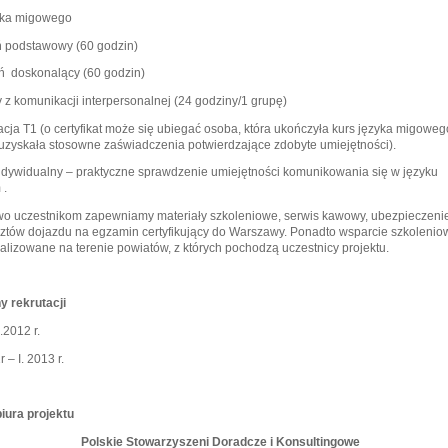
yka migowego
eń podstawowy (60 godzin)
ień doskonalący (60 godzin)
 z komunikacji interpersonalnej (24 godziny/1 grupę)
kacja T1 (o certyfikat może się ubiegać osoba, która ukończyła kurs języka migowego I
 uzyskała stosowne zaświadczenia potwierdzające zdobyte umiejętności).
indywidualny – praktyczne sprawdzenie umiejętności komunikowania się w języku
 .
o uczestnikom zapewniamy materiały szkoleniowe, serwis kawowy, ubezpieczen
sztów dojazdu na egzamin certyfikujący do Warszawy. Ponadto wsparcie szkolenio
alizowane na terenie powiatów, z których pochodzą uczestnicy projektu.
y rekrutacji
I.2012 r.
 – I. 2013 r.
iura projektu
Polskie Stowarzyszeni Doradcze i Konsultingowe