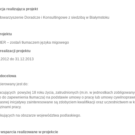
ucja realizująca projekt
Stowarzyszenie Doradcze i Konsultingowe z siedzibą w Białymstoku
projektu
ER – zostań tłumaczem języka migowego
realizacji projektu
.2012 do 31.12.2013
 docelowa
kierowany jest do:
racujących powyżej 18 roku życia, zatrudnionych (m.in. w jednostkach zobligowan
 do zapewnienia tłumacza) na podstawie umowy o pracę lub umowy cywilnoprawn
łasnej inicjatywy zainteresowane są zdobyciem kwalifikacji oraz uczestnictwem w k
zinami pracy.
zkujących na obszarze województwa podlaskiego.
wsparcia realizowane w projekcie