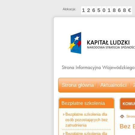
Alokacja:
1
2
6
5
0
1
8
6
8
€
Strona główna
Aktualności
Bezpłatne szkolenia
KOMU
Progr
Bezpłatne szkolenia dla
Stron
osób pozostających bez
Bez B
zatrudnienia
Bezpłatne szkolenia dla