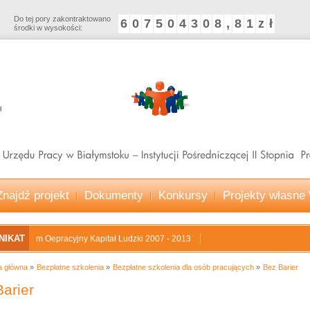
Do tej pory zakontraktowano
6
0
7
5
0
4
3
0
8
,
8
1
z
ł
środki w wysokości:
Znajdź projekt
Dokumenty
Konkursy
Projekty własn
NIKAT
am Oepracyjny Kapitał Ludzki 2007 - 2013
a główna
Bezpłatne szkolenia
Bezpłatne szkolenia dla osób pracujących
Bez Barier
arier