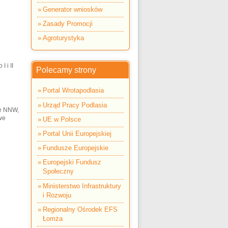
Generator wniosków
Zasady Promocji
Agroturystyka
 i II
Polecamy strony
Portal Wrotapodlasia
Urząd Pracy Podlasia
ie NNW,
we
UE w Polsce
Portal Unii Europejskiej
Fundusze Europejskie
Europejski Fundusz
Społeczny
Ministerstwo Infrastruktury
i Rozwoju
Regionalny Ośrodek EFS
Łomża