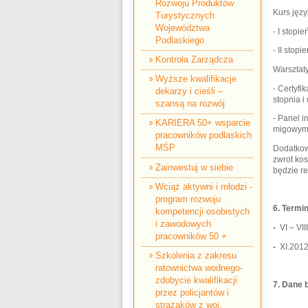
Rozwoju Produktów
Kurs jęz
Turystycznych
Województwa
- I stopi
Podlaskiego
- II stop
Kontrola Zarządcza
Warsztaty
Wyższe kwalifikacje
- Certyfi
dekarzy i cieśli –
stopnia i
szansą na rozwój
- Panel 
KARIERA 50+ wsparcie
migowym
pracowników podlaskich
MŚP
Dodatkow
zwrot ko
Zainwestuj w siebie
będzie re
Wciąż aktywni i młodzi -
program rozwoju
6.
Termin
kompetencji osobistych
i zawodowych
-
VI – VII
pracowników 50 +
-
XI.2012r
Szkolenia z zakresu
ratownictwa wodnego-
zdobycie kwalifikacji
7.
Dane b
przez policjantów i
strażaków z woj.