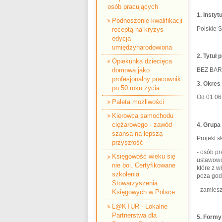
osób pracujących
1.
Instyt
Podnoszenie kwalifikacji
Polskie 
receptą na kryzys –
edycja
umiędzynarodowiona
2.
Tytuł 
Opiekunka dziecięca
domowa jako
BEZ BARI
profesjonalny pracownik
3.
Okres 
po 50 roku życia
Od 01.06
Paleta możliwości
Kierowca samochodu
ciężarowego - zawód
4.
Grupa
szansą na lepszą
Projekt s
przyszłość
- osób p
Księgowość wieku się
ustawowo
nie boi. Certyfikowane
które z w
szkolenia
poza god
Stowarzyszenia
- zamies
Księgowych w Polsce
L@KTUR - Lokalne
Partnerstwa dla
5.
Formy 