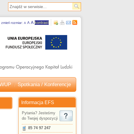
A
kontrast
A
zmień rozmiar:
A
e WUP
Spotkania / Konferencje
Informacja EFS
Pytania? Jesteśmy
do Twojej dyspozycji
85 74 97 247